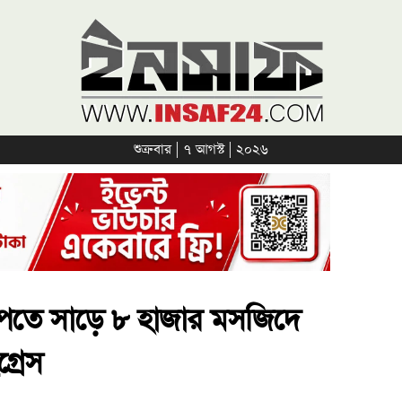
শুক্রবার | ৭ আগস্ট | ২০২৬
েতে সাড়ে ৮ হাজার মসজিদে
্রেস