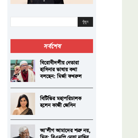
খুঁজুন
সর্বশেষ
বিরোধীদলীয় নেতারা
হাসিনার ভাষায় কথা
বলছেন: মির্জা ফখরুল
বিটিভির মহাপরিচালক
হলেন কাজী জেসিন
আ’লীগ আমাদের শত্রু নয়,
মিত্র: বিএনপি নেতা নাছির