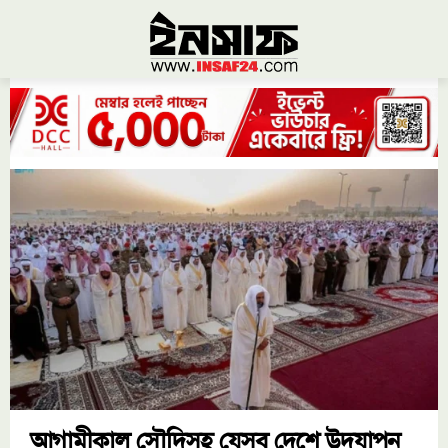
আগামীকাল সৌদিসহ যেসব দেশে উদযাপন