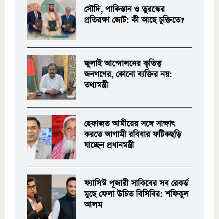
সৌদি, পাকিস্তান ও তুরস্কের
প্রতিরক্ষা জোট: কী আছে চুক্তিতে?
জুলাই আন্দোলনের কৃতিত্ব
জনগণের, কোনো ব্যক্তির নয়:
তথ্যমন্ত্রী
হেফাজত আমীরের সঙ্গে সাক্ষাৎ
করতে আগামী রবিবার ফটিকছড়ি
যাচ্ছেন প্রধানমন্ত্রী
ফ্যাসিস্ট পূজারী সাকিবের সব রেকর্ড
মুছে ফেলা উচিত বিসিবির: শফিকুল
আলম