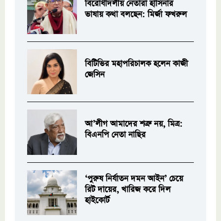
বিরোধীদলীয় নেতারা হাসিনার
ভাষায় কথা বলছেন: মির্জা ফখরুল
বিটিভির মহাপরিচালক হলেন কাজী
জেসিন
আ’লীগ আমাদের শত্রু নয়, মিত্র:
বিএনপি নেতা নাছির
‘পুরুষ নির্যাতন দমন আইন’ চেয়ে
রিট দায়ের, খারিজ করে দিল
হাইকোর্ট