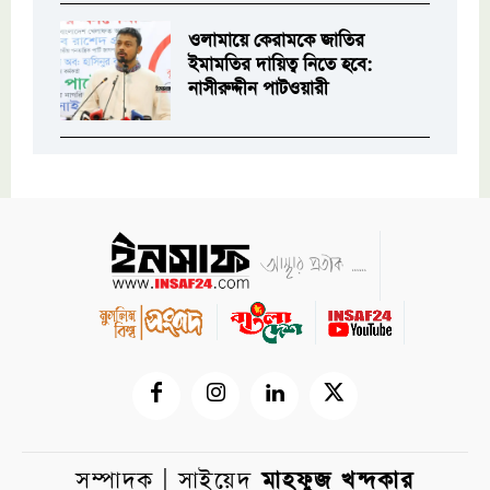
ওলামায়ে কেরামকে জাতির
ইমামতির দায়িত্ব নিতে হবে:
নাসীরুদ্দীন পাটওয়ারী
সম্পাদক | সাইয়েদ
মাহফুজ খন্দকার