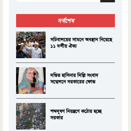
সর্বশেষ
সচিবালয়ের সামনে অবস্থান নিয়েছে
১১ দলীয় ঐক্য
দণ্ডিত হাসিনার দিল্লি সংবাদ
সম্মেলনে সরকারের ক্ষোভ
শব্দদূষণ নিয়ন্ত্রণে কঠোর হচ্ছে
সরকার