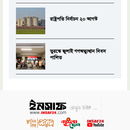
রাষ্ট্রপতি নির্বাচন ২০ আগস্ট
তুরস্কে জুলাই গণঅভ্যুত্থান দিবস
পালিত