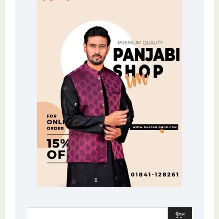
খুঁজুন