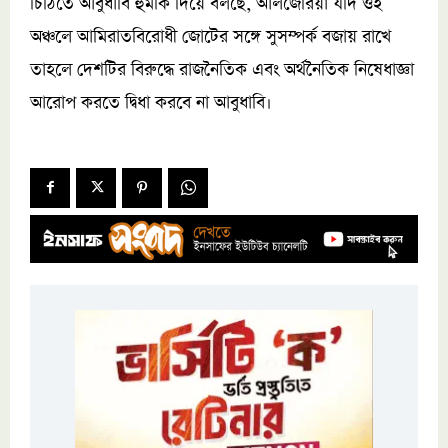
চিঠিতে আবুধাবি হুঁমকি দিয়ে বলছে, আলজেরিয়া যদি ওই
অঞ্চলে আমিরাতবিরোধী জোটের সঙ্গে সুসম্পর্ক বজায় রাখে
তাহলে দেশটির বিরুদ্ধে রাজনৈতিক এবং অর্থনৈতিক নিষেধাজ্ঞা
আরোপ করতে দ্বিধা করবে না আবুধাবি।