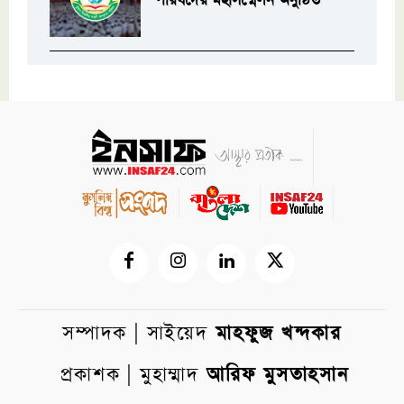
পরিষদের মহাসম্মেলন অনুষ্ঠিত
সম্পাদক | সাইয়েদ
মাহফুজ খন্দকার
প্রকাশক | মুহাম্মাদ
আরিফ মুসতাহসান