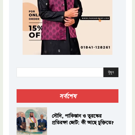
খুঁজুন
সর্বশেষ
সৌদি, পাকিস্তান ও তুরস্কের
প্রতিরক্ষা জোট: কী আছে চুক্তিতে?