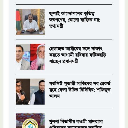
জুলাই আন্দোলনের কৃতিত্ব
জনগণের, কোনো ব্যক্তির নয়:
তথ্যমন্ত্রী
হেফাজত আমীরের সঙ্গে সাক্ষাৎ
করতে আগামী রবিবার ফটিকছড়ি
যাচ্ছেন প্রধানমন্ত্রী
ফ্যাসিস্ট পূজারী সাকিবের সব রেকর্ড
মুছে ফেলা উচিত বিসিবির: শফিকুল
আলম
খুলনা বিভাগীয় কওমী মাদরাসা