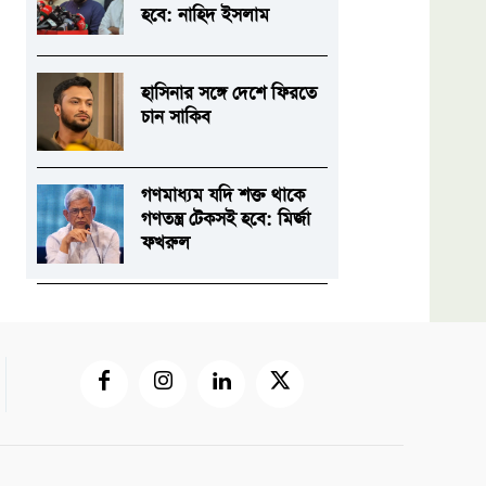
হবে: নাহিদ ইসলাম
হাসিনার সঙ্গে দেশে ফিরতে
চান সাকিব
গণমাধ্যম যদি শক্ত থাকে
গণতন্ত্র টেকসই হবে: মির্জা
ফখরুল