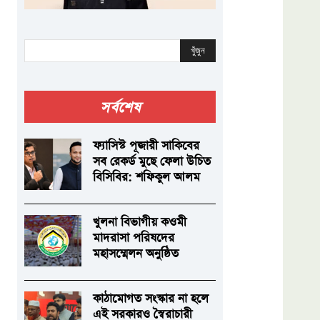
খুঁজুন
সর্বশেষ
ফ্যাসিস্ট পূজারী সাকিবের
সব রেকর্ড মুছে ফেলা উচিত
বিসিবির: শফিকুল আলম
খুলনা বিভাগীয় কওমী
মাদরাসা পরিষদের
মহাসম্মেলন অনুষ্ঠিত
কাঠামোগত সংস্কার না হলে
এই সরকারও স্বৈরাচারী