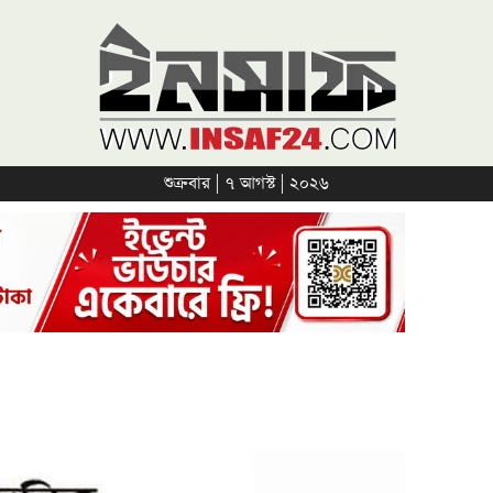
শুক্রবার | ৭ আগস্ট | ২০২৬