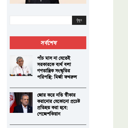
খুঁজুন
সর্বশেষ
পাঁচ মাস না যেতেই
সরকারকে ব্যর্থ বলা
গণতান্ত্রিক সংস্কৃতির
পরিপন্থি: মির্জা ফখরুল
জোর করে নতি স্বীকার
করানোর যেকোনো প্রচেষ্ট
প্রতিহত করা হবে:
পেজেশকিয়ান