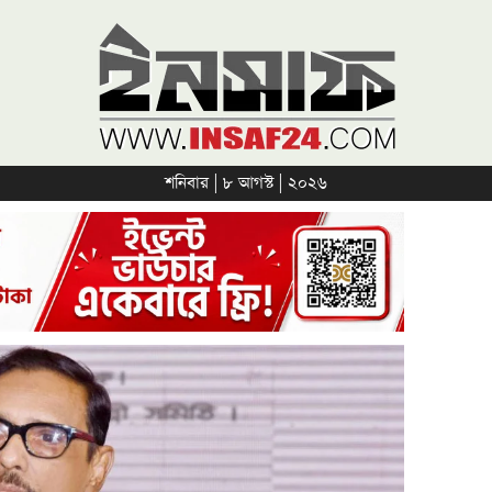
শনিবার | ৮ আগস্ট | ২০২৬