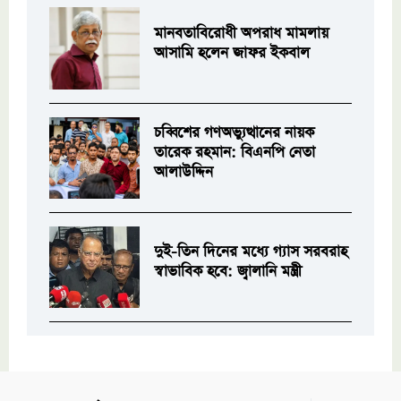
মানবতাবিরোধী অপরাধ মামলায়
আসামি হলেন জাফর ইকবাল
চব্বিশের গণঅভ্যুত্থানের নায়ক
তারেক রহমান: বিএনপি নেতা
আলাউদ্দিন
দুই-তিন দিনের মধ্যে গ্যাস সরবরাহ
স্বাভাবিক হবে: জ্বালানি মন্ত্রী