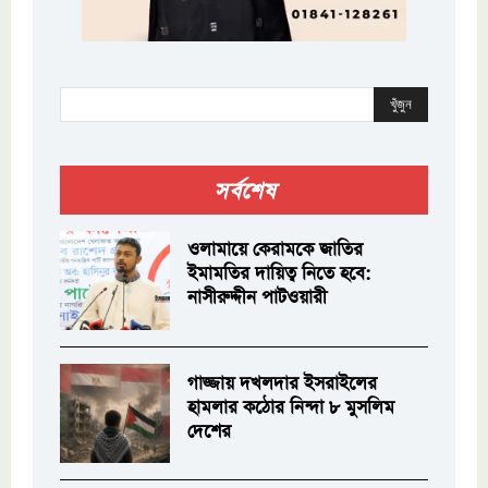
খুঁজুন
সর্বশেষ
ওলামায়ে কেরামকে জাতির
ইমামতির দায়িত্ব নিতে হবে:
নাসীরুদ্দীন পাটওয়ারী
গাজ্জায় দখলদার ইসরাইলের
হামলার কঠোর নিন্দা ৮ মুসলিম
দেশের