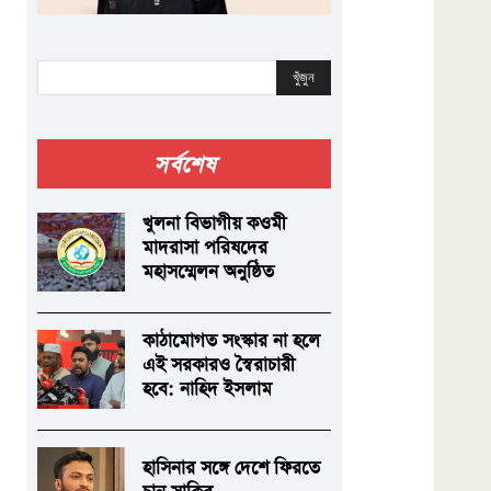
খুঁজুন
সর্বশেষ
খুলনা বিভাগীয় কওমী
মাদরাসা পরিষদের
মহাসম্মেলন অনুষ্ঠিত
কাঠামোগত সংস্কার না হলে
এই সরকারও স্বৈরাচারী
হবে: নাহিদ ইসলাম
হাসিনার সঙ্গে দেশে ফিরতে