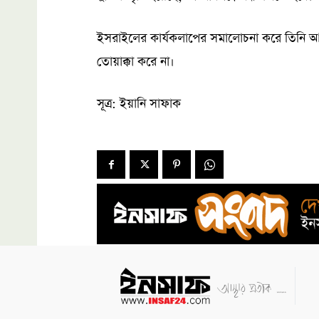
ইসরাইলের কার্যকলাপের সমালোচনা করে তিনি আর
তোয়াক্কা করে না।
সূত্র: ইয়ানি সাফাক