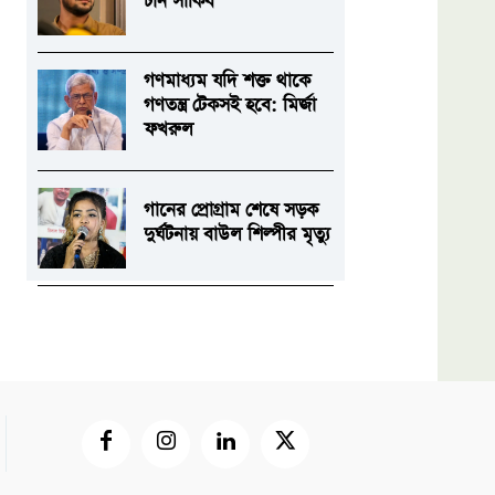
চান সাকিব
গণমাধ্যম যদি শক্ত থাকে
গণতন্ত্র টেকসই হবে: মির্জা
ফখরুল
গানের প্রোগ্রাম শেষে সড়ক
দুর্ঘটনায় বাউল শিল্পীর মৃত্যু