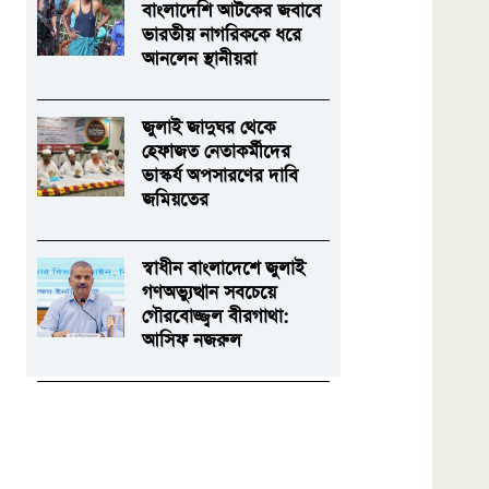
বাংলাদেশি আটকের জবাবে
ভারতীয় নাগরিককে ধরে
আনলেন স্থানীয়রা
জুলাই জাদুঘর থেকে
হেফাজত নেতাকর্মীদের
ভাস্কর্য অপসারণের দাবি
জমিয়তের
স্বাধীন বাংলাদেশে জুলাই
গণঅভ্যুত্থান সবচেয়ে
গৌরবোজ্জ্বল বীরগাথা:
আসিফ নজরুল