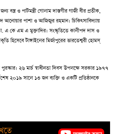
ন্য বস্ত্র ও পাটমন্ত্রী গোলাম দাস্তগীর গাজী বীর প্রতীক,
ম্মাদ আনোয়ার পাশা ও আজিজুর রহমান। চিকিৎসাবিদ্যায়
া. এ কে এম এ মুক্তাদির। সংস্কৃতিতে কালীপদ দাস ও
তি হিসেবে টাঙ্গাইলের মির্জাপুরের ভারতেশ্বরী হোমস্‌
মরিক পুরস্কার। ২৬ মার্চ স্বাধীনতা দিবস উপলক্ষে সরকার ১৯৭৭
বশেষ ২০১৯ সালে ১৩ জন ব্যক্তি ও একটি প্রতিষ্ঠানকে