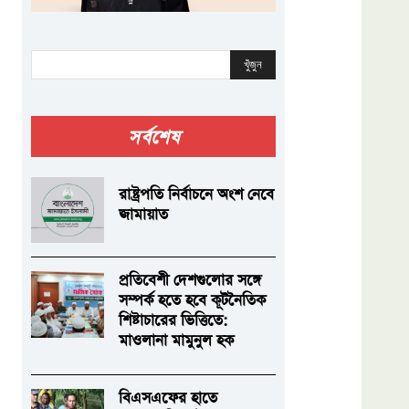
খুঁজুন
সর্বশেষ
রাষ্ট্রপতি নির্বাচনে অংশ নেবে
জামায়াত
প্রতিবেশী দেশগুলোর সঙ্গে
সম্পর্ক হতে হবে কূটনৈতিক
শিষ্টাচারের ভিত্তিতে:
মাওলানা মামুনুল হক
বিএসএফের হাতে