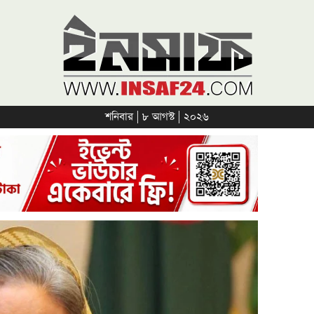
শনিবার | ৮ আগস্ট | ২০২৬