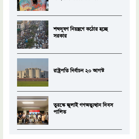
শব্দদূষণ নিয়ন্ত্রণে কঠোর হচ্ছে
সরকার
রাষ্ট্রপতি নির্বাচন ২০ আগস্ট
তুরস্কে জুলাই গণঅভ্যুত্থান দিবস
পালিত