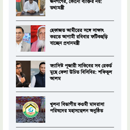
জনগণের, কোনো ব্যক্তির নয়:
তথ্যমন্ত্রী
হেফাজত আমীরের সঙ্গে সাক্ষাৎ
করতে আগামী রবিবার ফটিকছড়ি
যাচ্ছেন প্রধানমন্ত্রী
ফ্যাসিস্ট পূজারী সাকিবের সব রেকর্ড
মুছে ফেলা উচিত বিসিবির: শফিকুল
আলম
খুলনা বিভাগীয় কওমী মাদরাসা
পরিষদের মহাসম্মেলন অনুষ্ঠিত