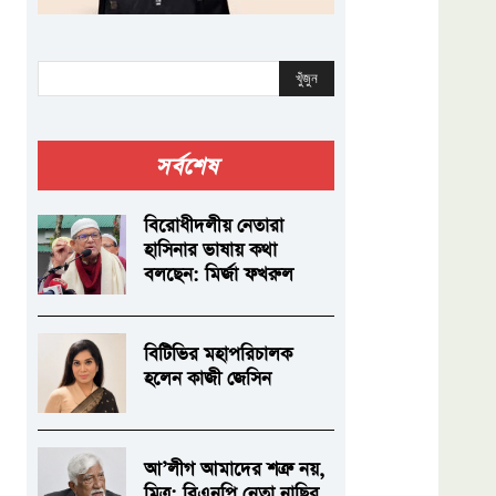
খুঁজুন
সর্বশেষ
বিরোধীদলীয় নেতারা
হাসিনার ভাষায় কথা
বলছেন: মির্জা ফখরুল
বিটিভির মহাপরিচালক
হলেন কাজী জেসিন
আ’লীগ আমাদের শত্রু নয়,
মিত্র: বিএনপি নেতা নাছির