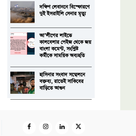
দক্ষিণ লেবাননে বিস্ফোরণে
দুই ইসরাইলি সেনার মৃত্যু
আ’লীগের লাইভে
কালবেলার পেইজ থেকে জয়
বাংলা কমেন্ট, সংশ্লিষ্ট
কর্মীকে সাময়িক অব্যহতি
হাসিনার সংবাদ সম্মেলনে
বক্তব্য, রাতেই সাকিবের
বাড়িতে আগুন