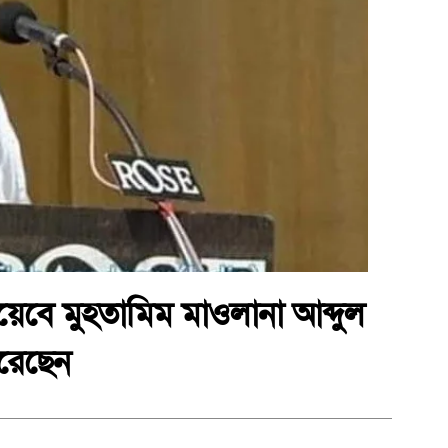
য়েবে মুহতামিম মাওলানা আব্দুল
করেছেন