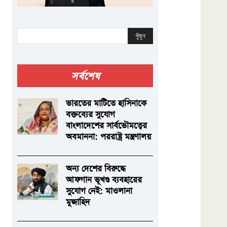
খুঁজুন
সর্বশেষ
ভারতের মাটিতে হাসিনাকে
বক্তব্যের সুযোগ
বাংলাদেশের সার্বভৌমত্বের
অবমাননা: পররাষ্ট্র মন্ত্রণালয়
অন্য দেশের বিরুদ্ধে
আফগান ভূখণ্ড ব্যবহারের
সুযোগ নেই: মাওলানা
মুজাহিদ