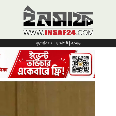
বৃহস্পতিবার | ৬ আগস্ট | ২০২৬