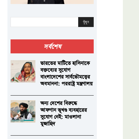
খুঁজুন
সর্বশেষ
ভারতের মাটিতে হাসিনাকে
বক্তব্যের সুযোগ
বাংলাদেশের সার্বভৌমত্বের
অবমাননা: পররাষ্ট্র মন্ত্রণালয়
অন্য দেশের বিরুদ্ধে
আফগান ভূখণ্ড ব্যবহারের
সুযোগ নেই: মাওলানা
মুজাহিদ