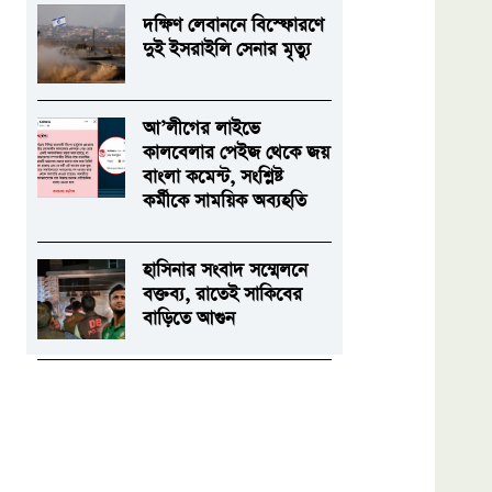
দক্ষিণ লেবাননে বিস্ফোরণে
দুই ইসরাইলি সেনার মৃত্যু
আ’লীগের লাইভে
কালবেলার পেইজ থেকে জয়
বাংলা কমেন্ট, সংশ্লিষ্ট
কর্মীকে সাময়িক অব্যহতি
হাসিনার সংবাদ সম্মেলনে
বক্তব্য, রাতেই সাকিবের
বাড়িতে আগুন