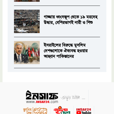
গাজ্জায় ধ্বংসস্তূপ থেকে ১৯ মরদেহ
উদ্ধার, বেশিরভাগই নারী ও শিশু
ইসরাইলের বিরুদ্ধে মুসলিম
দেশগুলোকে ঐক্যবদ্ধ হওয়ার
আহ্বান পাকিস্তানের