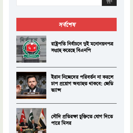
খুঁজুন
সর্বশেষ
রাষ্ট্রপতি নির্বাচনে দুই মনোনয়নপত্র
সংগ্রহ করেছে বিএনপি
ইরান নিজেদের পরিবর্তন না করলে
চাপ প্রয়োগ অব্যাহত থাকবে: জেডি
ভ্যান্স
সৌদি প্রতিরক্ষা চুক্তিতে যোগ দিতে
পারে মিসর