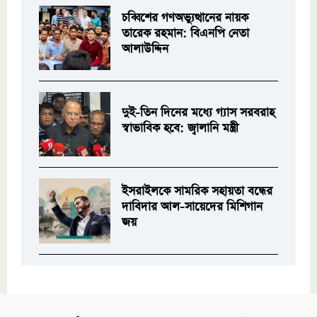
চব্বিশের গণঅভ্যুত্থানের নায়ক
তারেক রহমান: বিএনপি নেতা
আলাউদ্দিন
দুই-তিন দিনের মধ্যে গ্যাস সরবরাহ
স্বাভাবিক হবে: জ্বালানি মন্ত্রী
ইসরাইলকে সামরিক সহায়তা বন্ধের
দাবিদার আল-সায়েদের মিশিগান
জয়