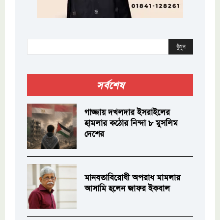
খুঁজুন
সর্বশেষ
গাজ্জায় দখলদার ইসরাইলের
হামলার কঠোর নিন্দা ৮ মুসলিম
দেশের
মানবতাবিরোধী অপরাধ মামলায়
আসামি হলেন জাফর ইকবাল