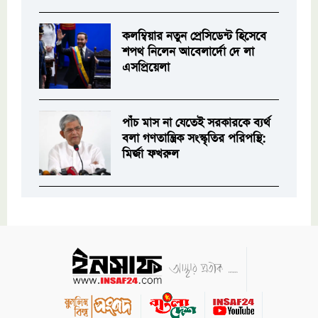
কলম্বিয়ার নতুন প্রেসিডেন্ট হিসেবে
শপথ নিলেন আবেলার্দো দে লা
এসপ্রিয়েলা
পাঁচ মাস না যেতেই সরকারকে ব্যর্থ
বলা গণতান্ত্রিক সংস্কৃতির পরিপন্থি:
মির্জা ফখরুল