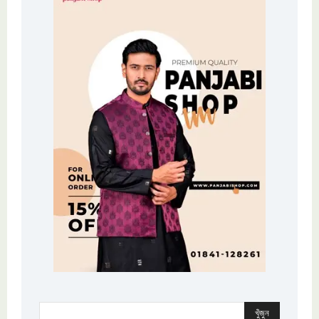
খুঁজুন