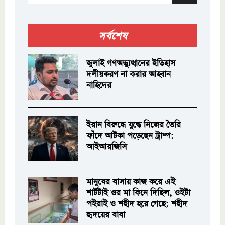
সর্বশেষ
জুলাই গণঅভ্যুত্থানের ইতিহাস
দলীয়করণ না করার আহ্বান
নাহিদের
ইরান বিরুদ্ধে যুদ্ধে নিজের তৈরি
ফাঁদে আটকা পড়েছেন ট্রাম্প:
আইআরজিসি
মানুষের বাসায় কাজ করে এই
শার্টটাই ওর মা কিনে দিছিল, ওইটা
পইরাই ও শহীদ হয়ে গেছে: শহীদ
হৃদয়ের বাবা