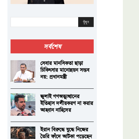
খুঁজুন
সর্বশেষ
সেবার মানসিকতা ছাড়া
চিকিৎসার মানোন্নয়ন সম্ভব
নয়: প্রধানমন্ত্রী
জুলাই গণঅভ্যুত্থানের
ইতিহাস দলীয়করণ না করার
আহ্বান নাহিদের
ইরান বিরুদ্ধে যুদ্ধে নিজের
তৈরি ফাঁদে আটকা পড়েছেন