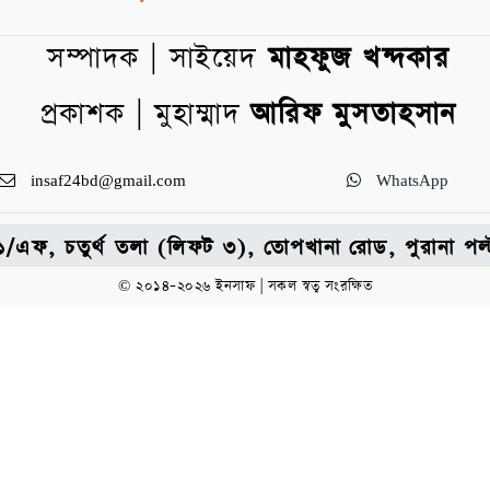
সম্পাদক | সাইয়েদ
মাহফুজ খন্দকার
প্রকাশক | মুহাম্মাদ
আরিফ মুসতাহসান
insaf24bd@gmail.com
WhatsApp
: ৩১/এফ, চতুর্থ তলা (লিফট ৩), তোপখানা রোড, পুরানা 
© ২০১৪–২০২৬ ইনসাফ | সকল স্বত্ব সংরক্ষিত