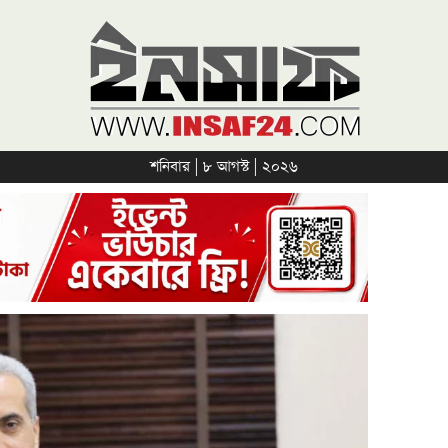
শনিবার | ৮ আগস্ট | ২০২৬