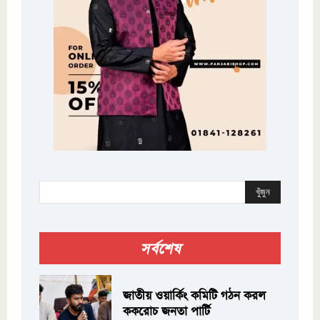
খুঁজুন
সর্বশেষ
জাতীয় ওয়ার্কিং কমিটি গঠন করল
ককরোচ জনতা পার্টি