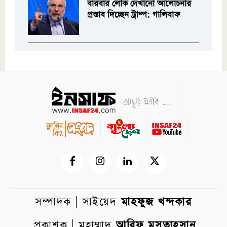
বারবার লোক দেখানো আলোচনার
প্রস্তাব দিচ্ছেন ট্রাম্প: গালিবাফ
সম্পাদক | সাইয়েদ
মাহফুজ খন্দকার
প্রকাশক | মুহাম্মাদ
আরিফ মুসতাহসান