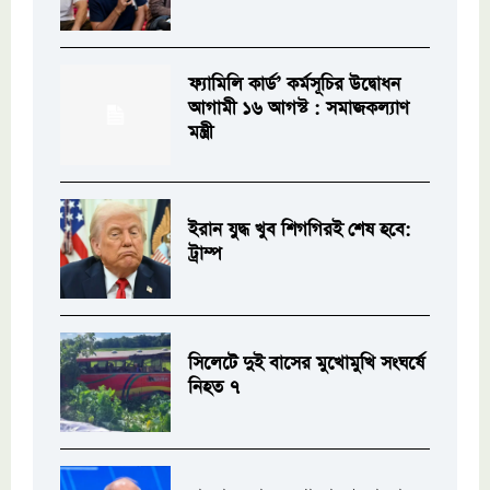
ফ্যামিলি কার্ড’ কর্মসূচির উদ্বোধন
আগামী ১৬ আগস্ট : সমাজকল্যাণ
মন্ত্রী
ইরান যুদ্ধ খুব শিগগিরই শেষ হবে:
ট্রাম্প
সিলেটে দুই বাসের মুখোমুখি সংঘর্ষে
নিহত ৭