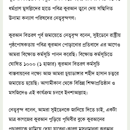
ধর্মপ্রাণ মুসল্লিদের হাতে পবিত্র কুরআন তুলে দেয় সম্মিলিত
উলামা কল্যাণ পরিষদের নেতৃবৃন্দগণ।
কুরআন বিতরণ পূর্ব জমায়েতে নেতৃবৃন্দ বলেন, সুইডেনে রাষ্ট্রীয়
পৃষ্ঠপোষকতায় পবিত্র কুরআন পোড়ানোর প্রতিবাদে এর আগেও
আমরা বিক্ষোভ কর্মসূচি পালন করেছি। বিক্ষোভ কর্মসূচিতে
ঘোষিত ১০০০ (১ হাজার) কুরআন বিতরণ কর্মসূচি
বাস্তবায়নের লক্ষ্যে আজ আমরা চুয়াডাঙ্গার শহীদ হাসান চত্বরে
জমায়েত হয়েছি। আগামীকাল থেকে বিভিন্ন শিক্ষাপ্রতিষ্ঠান ও
মসজিদেও এই কার্যক্রম চলবে ইনশাআল্লাহ।
নেতৃবৃন্দ বলেন, আমরা সুইডেনকে জানিয়ে দিতে চাই, একটা
মাত্র কাগজের কুরআন পুড়িয়ে পৃথিবীর বুকে কুরআনের
প্রচারণাকে থামিয়ে দেয়া যাবেনা।কারণ মুসলমানরা কুরআন