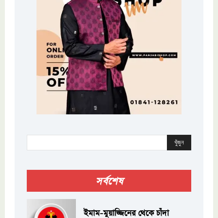
খুঁজুন
সর্বশেষ
ইমাম-মুয়াজ্জিনের থেকে চাঁদা