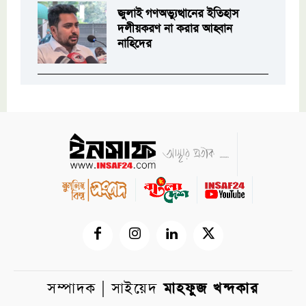
জুলাই গণঅভ্যুত্থানের ইতিহাস
দলীয়করণ না করার আহ্বান
নাহিদের
সম্পাদক | সাইয়েদ
মাহফুজ খন্দকার