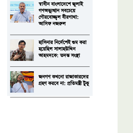
স্বাধীন বাংলাদেশে জুলাই
গণঅভ্যুত্থান সবচেয়ে
গৌরবোজ্জ্বল বীরগাথা:
আসিফ নজরুল
হাসিনার নির্দেশেই গুম করা
হয়েছিল সালাহউদ্দিন
আহমদকে: তদন্ত সংস্থা
জনগণ কখনো রাজাকারদের
গ্রহণ করবে না: প্রতিমন্ত্রী টুকু