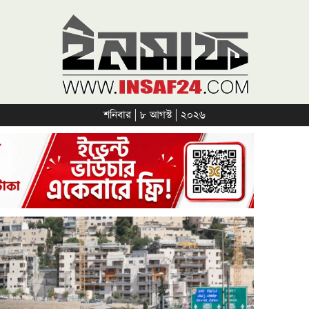
শনিবার | ৮ আগস্ট | ২০২৬