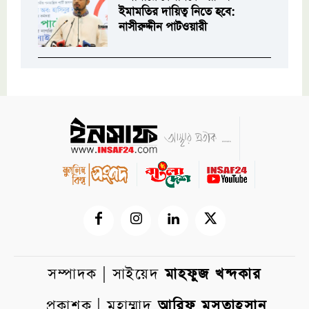
ইমামতির দায়িত্ব নিতে হবে:
নাসীরুদ্দীন পাটওয়ারী
সম্পাদক | সাইয়েদ
মাহফুজ খন্দকার
প্রকাশক | মুহাম্মাদ
আরিফ মুসতাহসান