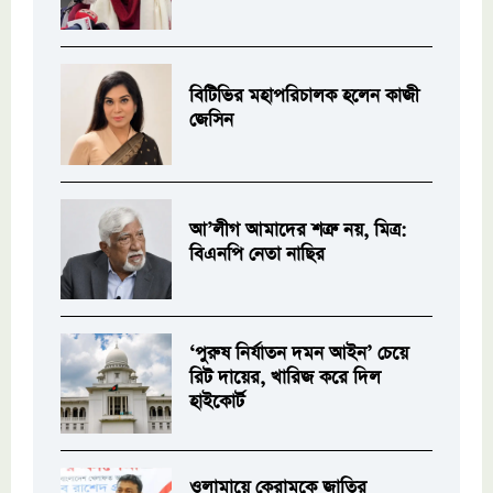
বিটিভির মহাপরিচালক হলেন কাজী
জেসিন
আ’লীগ আমাদের শত্রু নয়, মিত্র:
বিএনপি নেতা নাছির
‘পুরুষ নির্যাতন দমন আইন’ চেয়ে
রিট দায়ের, খারিজ করে দিল
হাইকোর্ট
ওলামায়ে কেরামকে জাতির