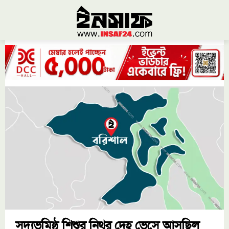
সদ্যভূমিষ্ঠ শিশুর নিথর দেহ ভেসে আসছিল