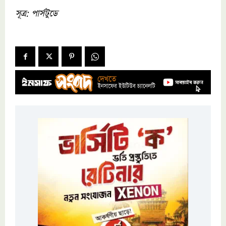
সূত্র: পার্সটুডে