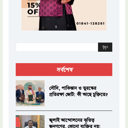
খুঁজুন
সর্বশেষ
সৌদি, পাকিস্তান ও তুরস্কের
প্রতিরক্ষা জোট: কী আছে চুক্তিতে?
জুলাই আন্দোলনের কৃতিত্ব
জনগণের, কোনো ব্যক্তির নয়: