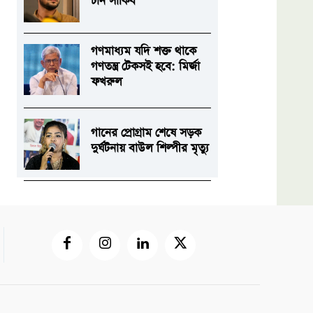
চান সাকিব
গণমাধ্যম যদি শক্ত থাকে
গণতন্ত্র টেকসই হবে: মির্জা
ফখরুল
গানের প্রোগ্রাম শেষে সড়ক
দুর্ঘটনায় বাউল শিল্পীর মৃত্যু