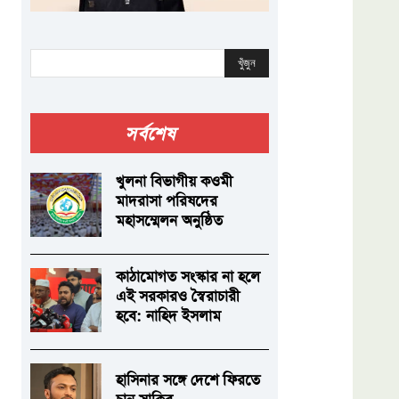
খুঁজুন
সর্বশেষ
খুলনা বিভাগীয় কওমী
মাদরাসা পরিষদের
মহাসম্মেলন অনুষ্ঠিত
কাঠামোগত সংস্কার না হলে
এই সরকারও স্বৈরাচারী
হবে: নাহিদ ইসলাম
হাসিনার সঙ্গে দেশে ফিরতে