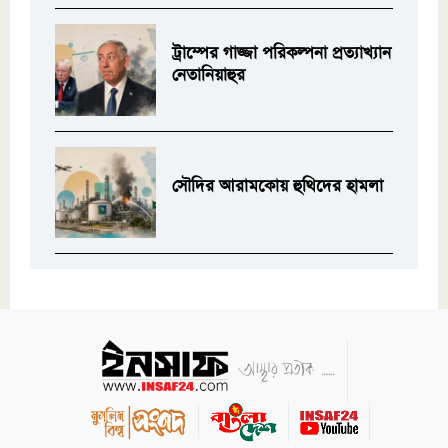
ট্রাম্পের গাজ্জা পরিকল্পনা প্রত্যাখ্যান
নেতানিয়াহুর
সৌদির আরামকোয় হুথিদের হামলা