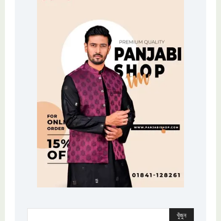
খুঁজুন