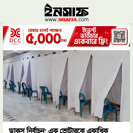
ডাকসু নির্বাচন: এক ভোটারকে একাধিক