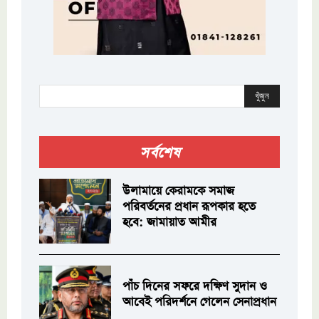
খুঁজুন
সর্বশেষ
উলামায়ে কেরামকে সমাজ
পরিবর্তনের প্রধান রূপকার হতে
হবে: জামায়াত আমীর
পাঁচ দিনের সফরে দক্ষিণ সুদান ও
আবেই পরিদর্শনে গেলেন সেনাপ্রধান