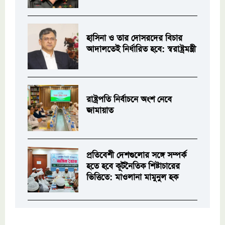
হাসিনা ও তার দোসরদের বিচার
আদালতেই নির্ধারিত হবে: স্বরাষ্ট্রমন্ত্রী
রাষ্ট্রপতি নির্বাচনে অংশ নেবে
জামায়াত
প্রতিবেশী দেশগুলোর সঙ্গে সম্পর্ক
হতে হবে কূটনৈতিক শিষ্টাচারের
ভিত্তিতে: মাওলানা মামুনুল হক