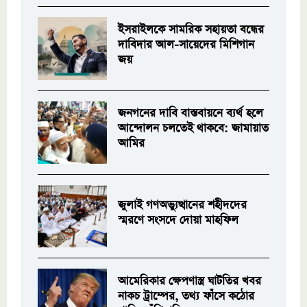
ইসরাইলকে সামরিক সহায়তা বন্ধের
দাবিদার আল-সায়েদের মিশিগান
জয়
জনগনের দাবি বাস্তবায়নে ব্যর্থ হলে
আন্দোলন চলতেই থাকবে: জামায়াত
আমির
জুলাই গণঅভ্যুত্থানের শহীদদের
স্মরণে সংসদে দোয়া মাহফিল
আমেরিকার ক্ষেপণাস্ত্র ঘাটতির খবর
নাকচ ট্রাম্পের, তথ্য ফাঁসে কঠোর