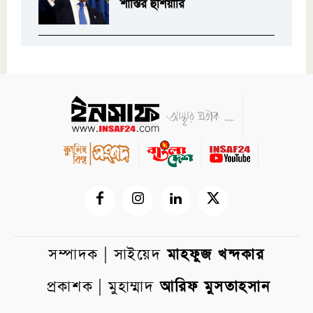
শাস্তির হুঁশিয়ারি
সম্পাদক | সাইয়েদ
মাহফুজ খন্দকার
প্রকাশক | মুহাম্মাদ
আরিফ মুসতাহসান