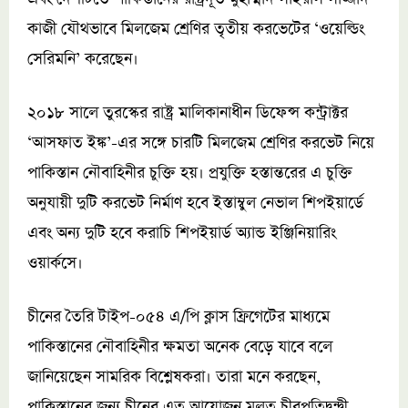
কাজী যৌথভাবে মিলজেম শ্রেণির তৃতীয় করভেটের ‘ওয়েল্ডিং
সেরিমনি’ করেছেন।
২০১৮ সালে তুরস্কের রাষ্ট্র মালিকানাধীন ডিফেন্স কন্ট্রাক্টর
‘আসফাত ইঙ্ক’-এর সঙ্গে চারটি মিলজেম শ্রেণির করভেট নিয়ে
পাকিস্তান নৌবাহিনীর চুক্তি হয়। প্রযুক্তি হস্তান্তরের এ চুক্তি
অনুযায়ী দুটি করভেট নির্মাণ হবে ইস্তাম্বুল নেভাল শিপইয়ার্ডে
এবং অন্য দুটি হবে করাচি শিপইয়ার্ড অ্যান্ড ইঞ্জিনিয়ারিং
ওয়ার্কসে।
চীনের তৈরি টাইপ-০৫৪ এ/পি ক্লাস ফ্রিগেটের মাধ্যমে
পাকিস্তানের নৌবাহিনীর ক্ষমতা অনেক বেড়ে যাবে বলে
জানিয়েছেন সামরিক বিশ্লেষকরা। তারা মনে করছেন,
পাকিস্তানের জন্য চীনের এত আয়োজন মূলত চীরপ্রতিদ্বন্দ্বী