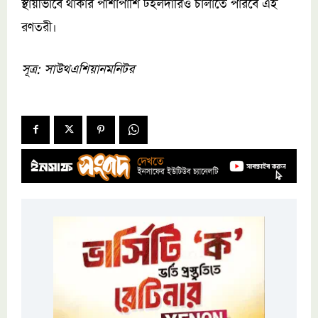
স্থায়ীভাবে থাকার পাশাপাশি টহলদারিও চালাতে পারবে এই
রণতরী।
সূত্র: সাউথএশিয়ানমনিটর