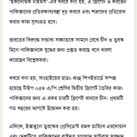
‘ইকনোমিক টাইমস’-এর খবরে বলা হয়, এ ফ্রিগেট ও করভেট
পাকিস্তানের প্রতিরক্ষাব্যবস্থা দৃঢ় করবে এবং শত্রুদের প্রতিরোধ
করার কাজ সুসংহত হবে।
ভারতের বিরুদ্ধে সম্ভাব্য সঙ্ঘাতকে সামনে রেখে চীন ও তুরস্ক
মিলে পাকিস্তানকে যুদ্ধের জন্য প্রস্তুত করছে বলে ধারণা
করেছেন বিশ্লেষকরা।
খবরে বলা হয়, সাংহাইয়ের হাডং-ঝংহু শিপইয়ার্ডে সম্পন্ন
হয়েছে টাইপ ০৫৪ এ/পি শ্রেণির দ্বিতীয় ফ্রিগেট তৈরির কাজ।
পাকিস্তানের জন্য এ-রকম চারটি ফ্রিগেট বানাবে চীন। প্রথমটি
গত বছরের আগস্টে উদ্বোধন করা হয়।
এদিকে, ইস্তাম্বুলে তুরস্কের প্রেসিডেন্ট রজব তায়্যিব এরদোয়ান
এবং দেশটিতে পাকিস্তানের রাষ্ট্রদূত মুহাম্মাদ সাইরাস সাজ্জাদ