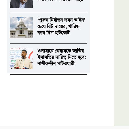
‘পুরুষ নির্যাতন দমন আইন’
চেয়ে রিট দায়ের, খারিজ
করে দিল হাইকোর্ট
ওলামায়ে কেরামকে জাতির
ইমামতির দায়িত্ব নিতে হবে:
নাসীরুদ্দীন পাটওয়ারী