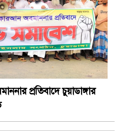
াননার প্রতিবাদে চুয়াডাঙ্গার
ভ