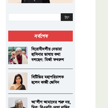
খুঁজুন
সর্বশেষ
বিরোধীদলীয় নেতারা
হাসিনার ভাষায় কথা
বলছেন: মির্জা ফখরুল
বিটিভির মহাপরিচালক
হলেন কাজী জেসিন
আ’লীগ আমাদের শত্রু নয়,
মিত্র: বিএনপি নেতা নাছির