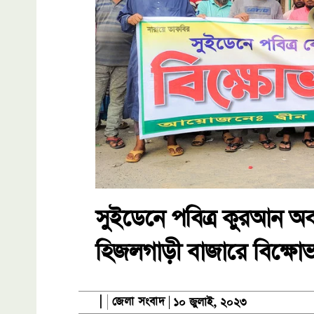
সুইডেনে পবিত্র কুরআন অবম
হিজলগাড়ী বাজারে বিক্ষো
জেলা সংবাদ
|
১০ জুলাই, ২০২৩