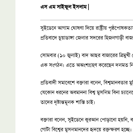
এস এম সাইফুল ইসলাম |
সুইডেনে আগাম ঘোষণা দিয়ে রাষ্ট্রীয় পৃষ্ঠপোষ
প্রতিবাদে চুয়াডাঙ্গা জেলার সদরের হিজলগাড়ী বা
সোমবার (১০ জুলাই) বাদ আছর বাজারের ত্রিমুখ
এক সংগঠন। এতে অঅংশগ্রহণ করেছেন দলমত নির
প্রতিবাদী সমাবেশে বক্তারা বলেন, বিশ্বমানবতার ম
যেকোন ধরনের অবমাননা বিশ্ব মুসলিম বিনা চ্যালে
তাদের দৃষ্টান্তমূলক শাস্তি চাই।
বক্তারা বলেন, সুইডেনে কুরআন পোড়ানো হয়নি, 
গোটা বিশ্বের মুসলমানদের হৃদয়ে রক্তক্ষরণ হচ্