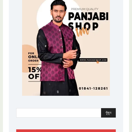
খুঁজুন