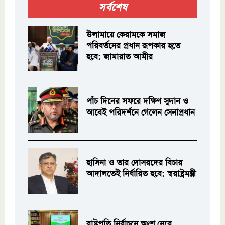
সর্বশেষ
উলামায়ে কেরামকে সমাজ
পরিবর্তনের প্রধান রূপকার হতে
হবে: জামায়াত আমীর
পাঁচ দিনের সফরে দক্ষিণ সুদান ও
আবেই পরিদর্শনে গেলেন সেনাপ্রধান
হাসিনা ও তার দোসরদের বিচার
আদালতেই নির্ধারিত হবে: স্বরাষ্ট্রমন্ত্রী
রাষ্ট্রপতি নির্বাচনে অংশ নেবে