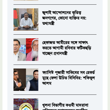
জুলাই আন্দোলনের কৃতিত্ব
জনগণের, কোনো ব্যক্তির নয়:
তথ্যমন্ত্রী
হেফাজত আমীরের সঙ্গে সাক্ষাৎ
করতে আগামী রবিবার ফটিকছড়ি
যাচ্ছেন প্রধানমন্ত্রী
ফ্যাসিস্ট পূজারী সাকিবের সব রেকর্ড
মুছে ফেলা উচিত বিসিবির: শফিকুল
আলম
খুলনা বিভাগীয় কওমী মাদরাসা