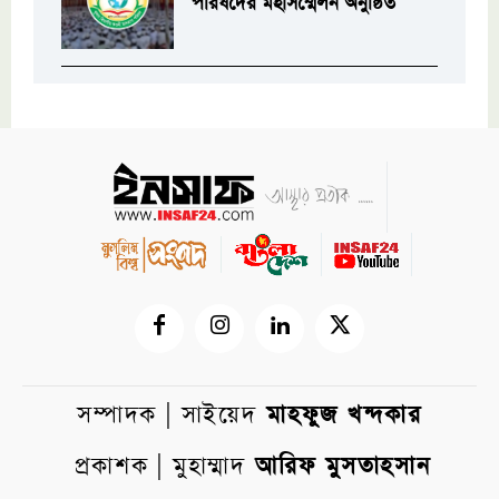
পরিষদের মহাসম্মেলন অনুষ্ঠিত
সম্পাদক | সাইয়েদ
মাহফুজ খন্দকার
প্রকাশক | মুহাম্মাদ
আরিফ মুসতাহসান