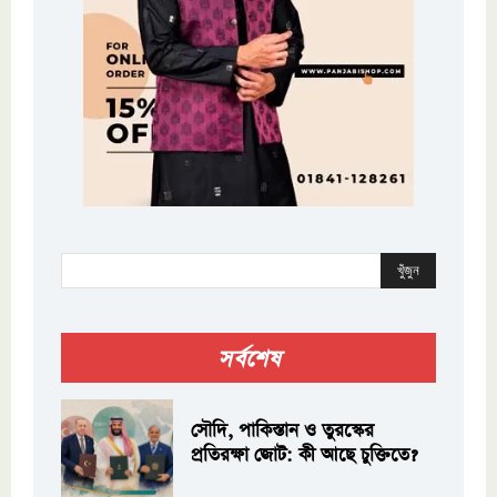
খুঁজুন
সর্বশেষ
সৌদি, পাকিস্তান ও তুরস্কের
প্রতিরক্ষা জোট: কী আছে চুক্তিতে?