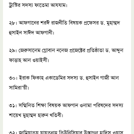
ট্রাস্টির সদস্য ফাতেমা আযযাম।
২৮। আফগানের শরঈ রাজনীতি বিষয়ক প্রফেসর ড. মুহাম্মদ
হুসাইন সাঈদ আফগানী।
২৯। জেরুসালেম গ্লোবাল নলেজ প্রজেক্টের প্রতিষ্ঠাতা ড. আব্দুল
ফাত্তাহ আল ওয়াইসী।
৩০। ইরাক ফিকাহ একাডেমির সদস্য ড. হুসাইন গাজী আল
সামিরা’য়ী।
৩১। সম্মিলিত শিক্ষা বিষয়ক আফগান ওলামা পরিষদের সদস্য
শায়েখ মুহাম্মদ হারুন খতিবী।
৩২। জামিয়াতুয যায়তুনাহ তিউনিসিয়ার উস্তাদুল হাদিস ওয়াস