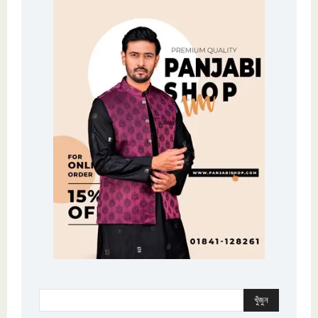
খুঁজুন