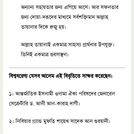
অন্যান্য সহায়তার জন্য এগিয়ে আসে। আর সফলতার
জন্য দোয়া-দরূদের মাধ্যমে সর্বশক্তিমান আল্লাহ
তায়ালার দিকে রুজু হয়।
আল্লাহ তায়ালাই একমাত্র সাহায্য প্রার্থনার উপযুক্ত।
তিনিই একমাত্র ভরসাস্থল।
বিশ্ববরেণ্য যেসব আলেম এই বিবৃতিতে সাক্ষর করেছেন।
১। আন্তর্জাতিক ইসলামী ওলামা ঐক্য পরিষদের জেনারেল
সেক্রেটারি ড. আলী আল-কারাহ দাগী।
২। লিবিয়ার গ্র্যান্ড মুফতি শায়েখ সাদেক আল গুরয়ানী।