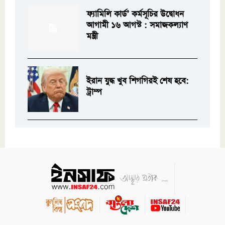
ফ্যামিলি কার্ড’ কর্মসূচির উদ্বোধন
আগামী ১৬ আগস্ট : সমাজকল্যাণ
মন্ত্রী
ইরান যুদ্ধ খুব শিগগিরই শেষ হবে:
ট্রাম্প