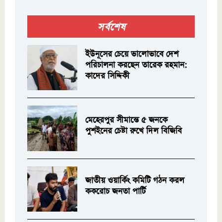
সর্বশেষ
ইউনূসের চেয়ে ভালোভাবে দেশ
পরিচালনা করছেন তারেক রহমান:
কাদের সিদ্দিকী
মেহেরপুর সীমান্তে ৫ জনকে
পুশইনের চেষ্টা রুখে দিল বিজিবি
জাতীয় ওয়ার্কিং কমিটি গঠন করল
ককরোচ জনতা পার্টি