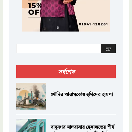
খুঁজুন
সর্বশেষ
সৌদির আরামকোয় হুথিদের হামলা
বাবুনগর মাদরাসায় হেফাজতের শীর্ষ