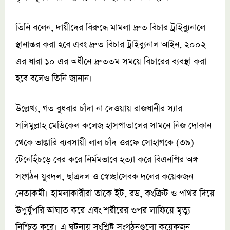
তিনি বলেন, দায়ীদের বিরুদ্ধে মামলা দ্রুত বিচার ট্রাইব্যুনালে
স্থানান্তর করা হবে এবং দ্রুত বিচার ট্রাইব্যুনাল আইন, ২০০২
এর ধারা ১০ এর অধীনে দ্রুততম সময়ে বিচারের ব্যবস্থা করা
হবে বলেও তিনি জানান।
উল্লেখ্য, গত বুধবার চাঁদা না দেওয়ায় রাজধানীর স্যার
সলিমুল্লাহ মেডিকেল কলেজ হাসপাতালের সামনে নিজ দোকান
থেকে ভাঙারি ব্যবসায়ী লাল চাঁদ ওরফে সোহাগকে (৩৯)
টেনেহিঁচড়ে বের করে নির্মমভাবে হত্যা করে বিএনপির অঙ্গ
সংগঠন যুবদল, ছাত্রদল ও স্বেচ্ছাসেবক দলের কয়েকজন
নেতাকর্মী। হামলাকারীরা তাকে ইট, রড, কংক্রিট ও পাথর দিয়ে
উপুর্যুপরি আঘাত করে এবং শরীরের ওপর লাফিয়ে মৃত্যু
নিশ্চিত করে। এ ঘটনায় সংশ্লিষ্ট সংগঠনগুলো কয়েকজন