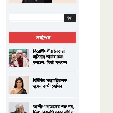
খুঁজুন
সর্বশেষ
বিরোধীদলীয় নেতারা
হাসিনার ভাষায় কথা
বলছেন: মির্জা ফখরুল
বিটিভির মহাপরিচালক
হলেন কাজী জেসিন
আ’লীগ আমাদের শত্রু নয়,
মিত্র: বিএনপি নেতা নাছির