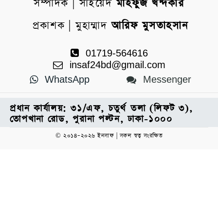
সম্পাদক | সাইয়েদ
মাহফুজ খন্দকার
প্রকাশক | মুহাম্মাদ
আরিফ মুসতাহসান
01719-564616
insaf24bd@gmail.com
WhatsApp
Messenger
প্রধান কার্যালয়: ৩১/এফ, চতুর্থ তলা (লিফট ৩),
তোপখানা রোড, পুরানা পল্টন, ঢাকা-১০০০
© ২০১৪–২০২৬ ইনসাফ | সকল স্বত্ব সংরক্ষিত