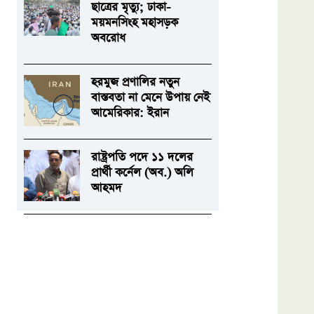
ছাত্রের মৃত্যু; ঢাকা-
ময়মনসিংহ মহাসড়ক
অবরোধ
হরমুজ প্রণালির নতুন
বাস্তবতা না মেনে উপায় নেই
আমেরিকার: ইরান
রাষ্ট্রপতি পদে ১১ দলের
প্রার্থী কর্নেল (অব.) অলি
আহমদ