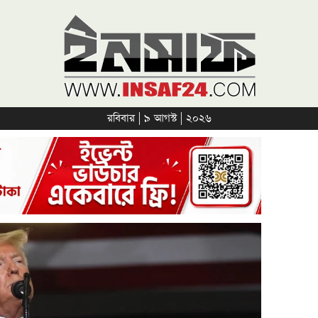
রবিবার | ৯ আগস্ট | ২০২৬