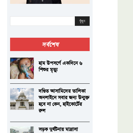
খুঁজুন
সর্বশেষ
হাম উপসর্গে একদিনে ৬
শিশুর মৃত্যু
দণ্ডিত আসামিদের তালিকা
অনলাইনে সবার জন্য উন্মুক্ত
হবে না কেন, হাইকোর্টের
রুল
সড়ক দুর্ঘটনায় মাদ্রাসা