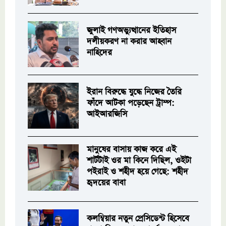
জুলাই গণঅভ্যুত্থানের ইতিহাস
দলীয়করণ না করার আহ্বান
নাহিদের
ইরান বিরুদ্ধে যুদ্ধে নিজের তৈরি
ফাঁদে আটকা পড়েছেন ট্রাম্প:
আইআরজিসি
মানুষের বাসায় কাজ করে এই
শার্টটাই ওর মা কিনে দিছিল, ওইটা
পইরাই ও শহীদ হয়ে গেছে: শহীদ
হৃদয়ের বাবা
কলম্বিয়ার নতুন প্রেসিডেন্ট হিসেবে