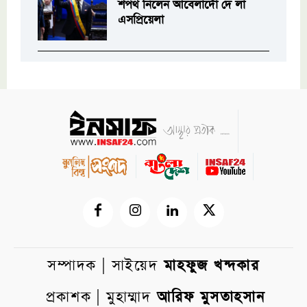
শপথ নিলেন আবেলার্দো দে লা
এসপ্রিয়েলা
সম্পাদক | সাইয়েদ
মাহফুজ খন্দকার
প্রকাশক | মুহাম্মাদ
আরিফ মুসতাহসান