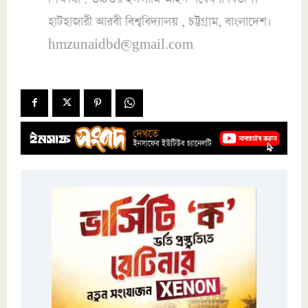
হাটহাজারী আরবী বিশ্ববিদ্যালয় , চট্টগ্রাম, বাংলাদেশ।
hmzunaidbd@gmail.com