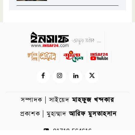
সম্পাদক | সাইয়েদ
মাহফুজ খন্দকার
প্রকাশক | মুহাম্মাদ
আরিফ মুসতাহসান
01719-564616