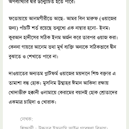
অপব্যাখ্যার দ্বার উন্মোচিত হতে পারে।
ফতোয়ায়ে আলমগীরীতে আছে- আমর বিল মারুফ (ওয়াজের
জন্য) পাঁচটি শর্ত রয়েছে তন্মধ্যে এক নাম্বার হলো- ইলম।
কুরআন হাদীসের সঠিক ইলম অর্জন করে তারপর ওয়াজ করা।
কেননা গায়রে আলেম তথা মূর্খ ব্যক্তি অন্যকে সঠিকভাবে দ্বীন
বুঝাতে ও শেখাতে পারে না।
দাওয়াতের অন্যতম প্লাটফর্ম ওয়াজের ময়দানে শিশু বক্তার এ
তামাশা বন্ধ হোক। মুসলিম উম্মাহর ঈমান আকিদা রক্ষায়
খোদাভীরু হক্কানী ওলামায়ে কেরামের বয়ানই হোক শ্রোতাদের
একমাত্র চাহিদা ও খোরাক।
লেখক:
শিক্ষার্থী : উচ্চতর ইসলামি আইন গবেষণা বিভাগ।