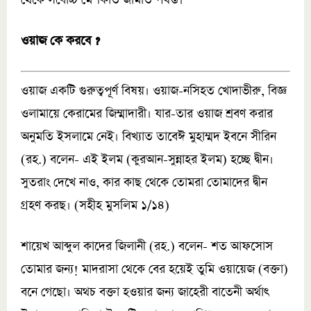
থেকে সর্বোচ্চ মেশকাত জামাত পর্যন্ত।
ওয়াজ কে করবে ?
ওয়াজ একটি গুরুত্বপূর্ণ বিষয়। ওয়াজ-নসিহত খোদাভীরু, বিজ্ঞ
ওলামায়ে কেরামের জিম্মাদারী। যার-তার ওয়াজ শ্রবণ করার
অনুমতি ইসলামে নেই। বিখ্যাত তাবেঈ মুহাম্মদ ইবনে সীরিন
(রহ.) বলেন- এই ইলম (কুরআন-সুন্নাহর ইলম) হচ্ছে দ্বীন।
সুতরাং দেখে নাও, কার কাছ থেকে তোমরা তোমাদের দ্বীন
গ্রহণ করছ। (সহীহ মুসলিম ১/১৪)
শায়েখ আব্দুল কাদের জিলানী (রহ.) বলেন- শত আফসোস
তোমার জন্য! মাদরাসা থেকে বের হয়েই তুমি ওয়ায়েজ (বক্তা)
বনে গেছো। অথচ বক্তা হওয়ার জন্য জাহেরী বাতেনী অর্থাৎ