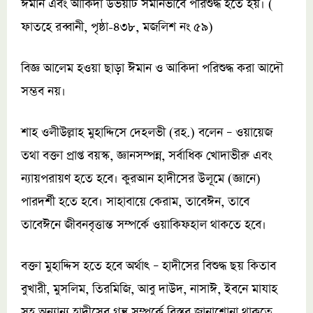
ঈমান এবং আকিদা উভয়টি সমানভাবে পরিশুদ্ধ হতে হয়। (
ফাতহে রব্বানী, পৃষ্ঠা-৪৩৮, মজলিশ নং ৫৯)
বিজ্ঞ আলেম হওয়া ছাড়া ঈমান ও আকিদা পরিশুদ্ধ করা আদৌ
সম্ভব নয়।
শাহ ওলীউল্লাহ মুহাদ্দিসে দেহলভী (রহ.) বলেন – ওয়ায়েজ
তথা বক্তা প্রাপ্ত বয়স্ক, জ্ঞানসম্পন্ন, সর্বাধিক খোদাভীরু এবং
ন্যায়পরায়ণ হতে হবে। কুরআন হাদীসের উলূমে (জ্ঞানে)
পারদর্শী হতে হবে। সাহাবায়ে কেরাম, তাবেঈন, তাবে
তাবেঈনে জীবনবৃত্তান্ত সম্পর্কে ওয়াকিফহাল থাকতে হবে।
বক্তা মুহাদ্দিস হতে হবে অর্থাৎ – হাদীসের বিশুদ্ধ ছয় কিতাব
বুখারী, মুসলিম, তিরমিজি, আবু দাউদ, নাসাঈ, ইবনে মাযাহ
সহ অন্যান্য হাদীসের গ্রন্থ সম্পর্কে বিস্তর জানাশোনা থাকতে