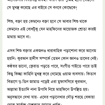
আলোচনার বিষয়বস্তু একই। কারণ তার পুঁজিই হলো যেগুলো
সে মুখস্থ করেছে এর বাইরে সে বলবে কোত্থেকে!
শিশু, বক্তা হয় কেমনে? বক্তা হলে সে আবার শিশু থাকে
কেমনে? এই বোধটুকু যেন মাহফিলের আয়োজক শ্রোতা কারই
মাথায় আসে না।
এসব শিশু বক্তার একজনও ধারাবাহিক পড়াশোনা করে আলেম
হয়নি। কুরআন হাদীস সম্পর্কে তেমন কোন জ্ঞানও তাদের নেই।
কণ্ঠস্বর ভালো, ক্বেরাত পড়তে পারে, সংগীত গাইতে পারে তাই
কিছু কিচ্ছা কাহিনি মুখস্থ করে নেমেছে ওয়াজ ব্যবসায়। কিতাব
বিভাগে দু-তিন জামাত পড়েই এরা মুফাসসিরে কুরআন,
আল্লামা ইত্যাদি নানা উপাধি নিয়ে মাহফিলে উপস্থিত হয়।
অনুসন্ধানে দেখা যায়- এদের পড়ালেখার দৌড় শরহে বেকায়া