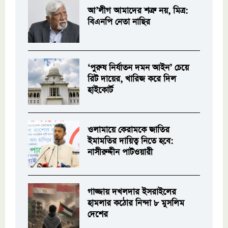
আ’লীগ আমাদের শত্রু নয়, মিত্র:
বিএনপি নেতা নাছির
‘পুরুষ নির্যাতন দমন আইন’ চেয়ে
রিট দায়ের, খারিজ করে দিল
হাইকোর্ট
ওলামায়ে কেরামকে জাতির
ইমামতির দায়িত্ব নিতে হবে:
নাসীরুদ্দীন পাটওয়ারী
গাজ্জায় দখলদার ইসরাইলের
হামলার কঠোর নিন্দা ৮ মুসলিম
দেশের