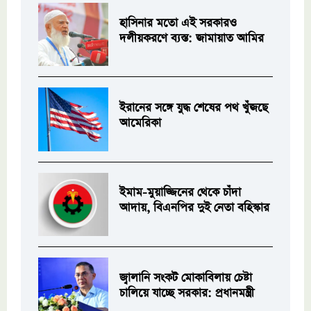
হাসিনার মতো এই সরকারও
দলীয়করণে ব্যস্ত: জামায়াত আমির
ইরানের সঙ্গে যুদ্ধ শেষের পথ খুঁজছে
আমেরিকা
ইমাম-মুয়াজ্জিনের থেকে চাঁদা
আদায়, বিএনপির দুই নেতা বহিস্কার
জ্বালানি সংকট মোকাবিলায় চেষ্টা
চালিয়ে যাচ্ছে সরকার: প্রধানমন্ত্রী