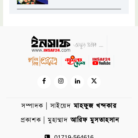
সম্পাদক | সাইয়েদ
মাহফুজ খন্দকার
প্রকাশক | মুহাম্মাদ
আরিফ মুসতাহসান
01719-564616