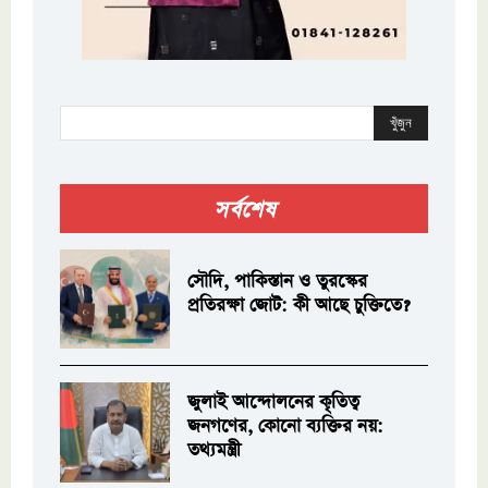
খুঁজুন
সর্বশেষ
সৌদি, পাকিস্তান ও তুরস্কের
প্রতিরক্ষা জোট: কী আছে চুক্তিতে?
জুলাই আন্দোলনের কৃতিত্ব
জনগণের, কোনো ব্যক্তির নয়:
তথ্যমন্ত্রী