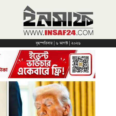
বৃহস্পতিবার | ৬ আগস্ট | ২০২৬