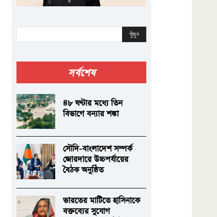
খুঁজুন
সর্বশেষ
৪৮ ঘণ্টার মধ্যে তিন
বিভাগে বন্যার শঙ্কা
সৌদি-বাংলাদেশ সম্পর্ক
জোরদারে উচ্চপর্যায়ের
বৈঠক অনুষ্ঠিত
ভারতের মাটিতে হাসিনাকে
বক্তব্যের সুযোগ