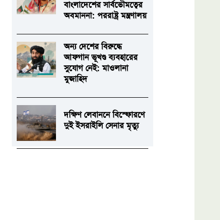
বাংলাদেশের সার্বভৌমত্বের
অবমাননা: পররাষ্ট্র মন্ত্রণালয়
অন্য দেশের বিরুদ্ধে
আফগান ভূখণ্ড ব্যবহারের
সুযোগ নেই: মাওলানা
মুজাহিদ
দক্ষিণ লেবাননে বিস্ফোরণে
দুই ইসরাইলি সেনার মৃত্যু