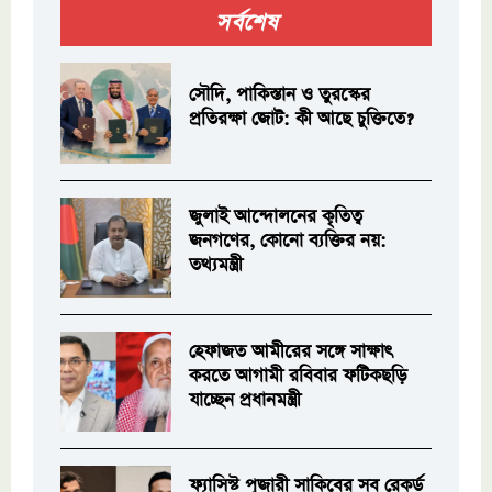
সর্বশেষ
সৌদি, পাকিস্তান ও তুরস্কের
প্রতিরক্ষা জোট: কী আছে চুক্তিতে?
জুলাই আন্দোলনের কৃতিত্ব
জনগণের, কোনো ব্যক্তির নয়:
তথ্যমন্ত্রী
হেফাজত আমীরের সঙ্গে সাক্ষাৎ
করতে আগামী রবিবার ফটিকছড়ি
যাচ্ছেন প্রধানমন্ত্রী
ফ্যাসিস্ট পূজারী সাকিবের সব রেকর্ড