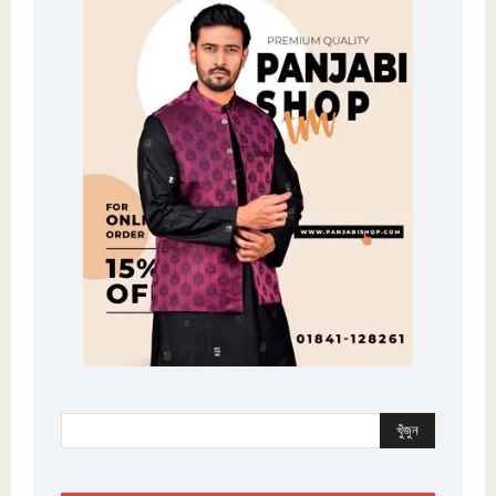
খুঁজুন