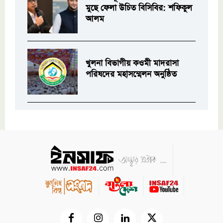
মুছে ফেলা উচিত বিসিবির: শফিকুল
আলম
খুলনা বিভাগীয় কওমী মাদরাসা
পরিষদের মহাসম্মেলন অনুষ্ঠিত