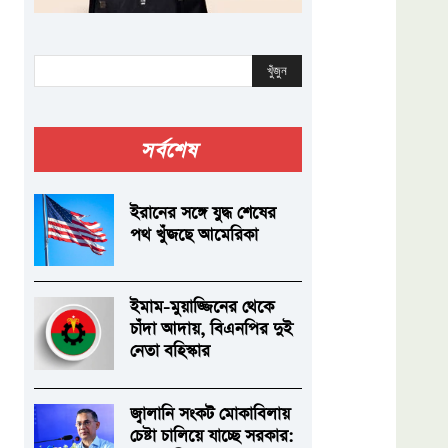
খুঁজুন
সর্বশেষ
ইরানের সঙ্গে যুদ্ধ শেষের
পথ খুঁজছে আমেরিকা
ইমাম-মুয়াজ্জিনের থেকে
চাঁদা আদায়, বিএনপির দুই
নেতা বহিস্কার
জ্বালানি সংকট মোকাবিলায়
চেষ্টা চালিয়ে যাচ্ছে সরকার: