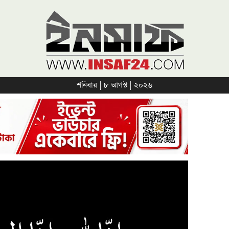
শনিবার | ৮ আগস্ট | ২০২৬