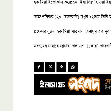
হক মিয়া ইন্তোকাল করেছেন। ইন্না লিল্লাহি ওয়া ইন
আজ শনিবার (২০ ফেব্রুয়ারি) দুপুর ১২টায় তিনি 
প্রফেসর নূরুল হক মিয়া মাওলানা এনামুল হক নূ
মরহুমের নামাযে জানাযা বাদ এশা (৮টায়) রাজধানী