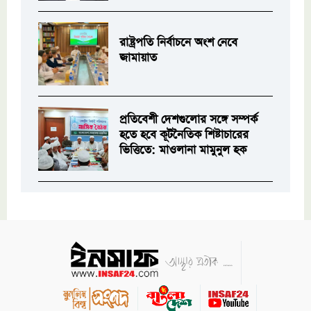
রাষ্ট্রপতি নির্বাচনে অংশ নেবে
জামায়াত
প্রতিবেশী দেশগুলোর সঙ্গে সম্পর্ক
হতে হবে কূটনৈতিক শিষ্টাচারের
ভিত্তিতে: মাওলানা মামুনুল হক