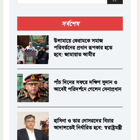
সর্বশেষ
উলামায়ে কেরামকে সমাজ
পরিবর্তনের প্রধান রূপকার হতে
হবে: জামায়াত আমীর
পাঁচ দিনের সফরে দক্ষিণ সুদান ও
আবেই পরিদর্শনে গেলেন সেনাপ্রধান
হাসিনা ও তার দোসরদের বিচার
আদালতেই নির্ধারিত হবে: স্বরাষ্ট্রমন্ত্রী