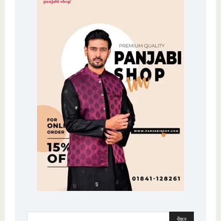
খুঁজুন