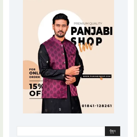
খুঁজুন