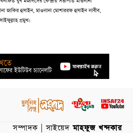
, খেলাফত যুব মজলিসের কেন্দ্রীয় সভাপতি মাওলানা
ানা জাকির হুসাইন, মাওলানা মোশাররফ হুসাইন লাবীব,
সাইফুল্লাহ প্রমুখ।
সম্পাদক | সাইয়েদ
মাহফুজ খন্দকার