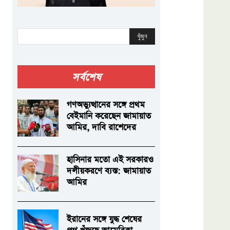
খুঁজুন
সর্বশেষ
গণঅভ্যুত্থানের সঙ্গে প্রথম
বেইমানি করেছেন জামায়াত
আমির, দাবি রাশেদের
হাসিনার মতো এই সরকারও
দলীয়করণে ব্যস্ত: জামায়াত
আমির
ইরানের সঙ্গে যুদ্ধ শেষের