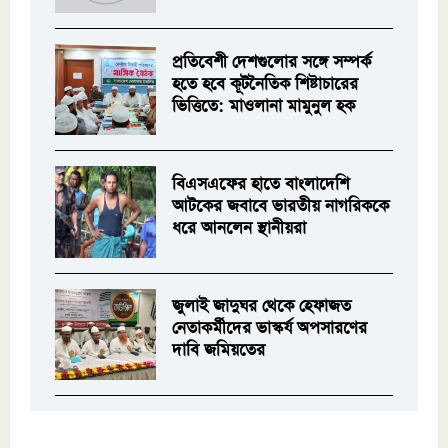
প্রতিবেশী দেশগুলোর সঙ্গে সম্পর্ক
হতে হবে কূটনৈতিক শিষ্টাচারের
ভিত্তিতে: মাওলানা মামুনুল হক
বিএসএফের হাতে বাংলাদেশি
আটকের জবাবে ভারতীয় নাগরিককে
ধরে আনলেন স্থানীয়রা
জুলাই জাদুঘর থেকে হেফাজত
নেতাকর্মীদের ভাস্কর্য অপসারণের
দাবি জমিয়তের