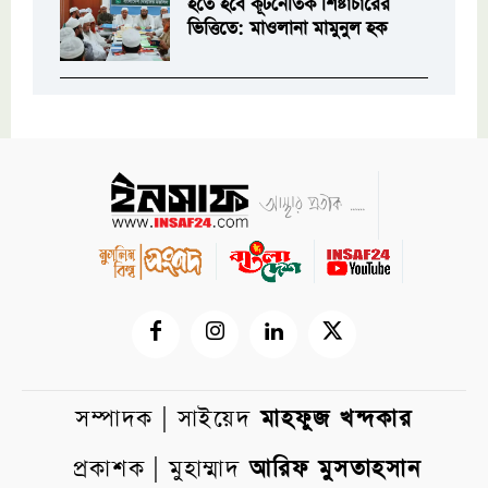
হতে হবে কূটনৈতিক শিষ্টাচারের
ভিত্তিতে: মাওলানা মামুনুল হক
সম্পাদক | সাইয়েদ
মাহফুজ খন্দকার
প্রকাশক | মুহাম্মাদ
আরিফ মুসতাহসান