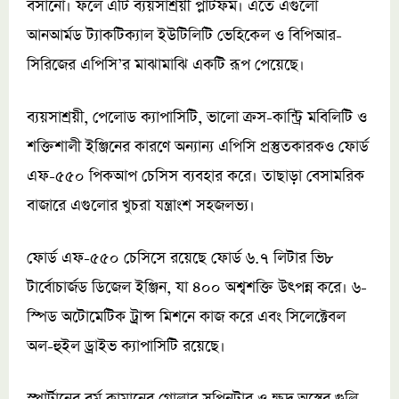
বসানো। ফলে এটি ব্যয়সাশ্রয়ী প্লাটফর্ম। এতে এগুলো
আনআর্মড ট্যাকটিক্যাল ইউটিলিটি ভেহিকেল ও বিপিআর-
সিরিজের এপিসি’র মাঝামাঝি একটি রূপ পেয়েছে।
ব্যয়সাশ্রয়ী, পেলোড ক্যাপাসিটি, ভালো ক্রস-কান্ট্রি মবিলিটি ও
শক্তিশালী ইঞ্জিনের কারণে অন্যান্য এপিসি প্রস্তুতকারকও ফোর্ড
এফ-৫৫০ পিকআপ চেসিস ব্যবহার করে। তাছাড়া বেসামরিক
বাজারে এগুলোর খুচরা যন্ত্রাংশ সহজলভ্য।
ফোর্ড এফ-৫৫০ চেসিসে রয়েছে ফোর্ড ৬.৭ লিটার ভি৮
টার্বোচার্জড ডিজেল ইঞ্জিন, যা ৪০০ অশ্বশক্তি উৎপন্ন করে। ৬-
স্পিড অটোমেটিক ট্রান্স মিশনে কাজ করে এবং সিলেক্টেবল
অল-হুইল ড্রাইভ ক্যাপাসিটি রয়েছে।
স্পার্টানের বর্ম কামানের গোলার সপ্লিনটার ও ক্ষুদ্র অস্ত্রের গুলি